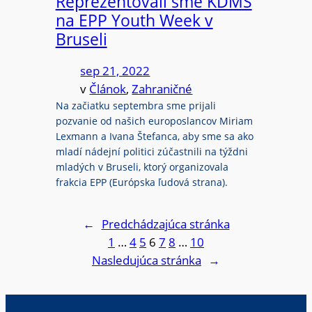
Reprezentovali sme KDMS
na EPP Youth Week v
Bruseli
sep 21, 2022
v
Článok
, 
Zahraničné
Na začiatku septembra sme prijali
pozvanie od našich europoslancov Miriam
Lexmann a Ivana Štefanca, aby sme sa ako
mladí nádejní politici zúčastnili na týždni
mladých v Bruseli, ktorý organizovala
frakcia EPP (Európska ľudová strana).
←
Predchádzajúca stránka
1
…
4
5
6
7
8
…
10
Nasledujúca stránka
→