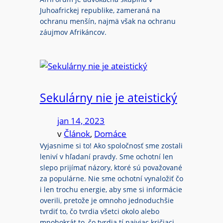
Juhoafrickej republike, zameraná na
ochranu menšín, najmä však na ochranu
záujmov Afrikáncov.
Sekulárny nie je ateistický
jan 14, 2023
v
Článok
, 
Domáce
Vyjasnime si to! Ako spoločnosť sme zostali
leniví v hľadaní pravdy. Sme ochotní len
slepo prijímať názory, ktoré sú považované
za populárne. Nie sme ochotní vynaložiť čo
i len trochu energie, aby sme si informácie
overili, pretože je omnoho jednoduchšie
tvrdiť to, čo tvrdia všetci okolo alebo
mnohokrát to, čo tvrdia tí najviac kričiaci