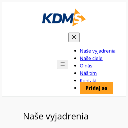
Prejsť
na
obsah
Naše vyjadrenia
Naše ciele
O nás
Náš tím
Kontakt
Pridaj sa
Naše vyjadrenia