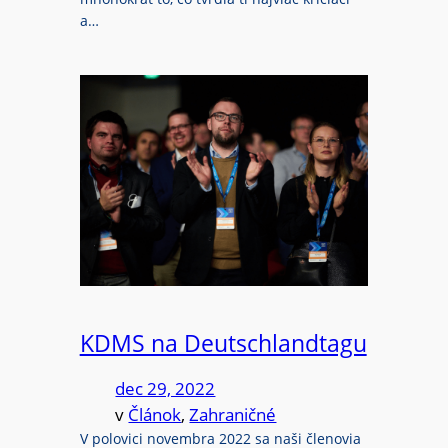
a…
KDMS na Deutschlandtagu
dec 29, 2022
v
Článok
, 
Zahraničné
V polovici novembra 2022 sa naši členovia