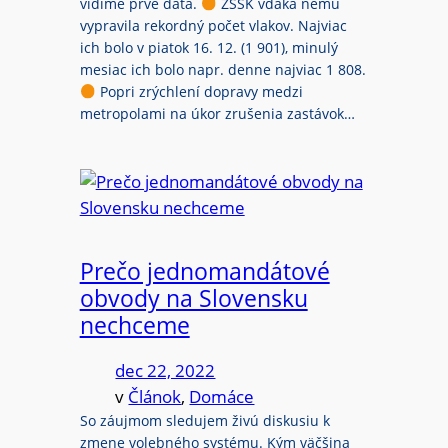
vidíme prvé dáta.
ZSSK vďaka nemu
vypravila rekordný počet vlakov. Najviac
ich bolo v piatok 16. 12. (1 901), minulý
mesiac ich bolo napr. denne najviac 1 808.
Popri zrýchlení dopravy medzi
metropolami na úkor zrušenia zastávok…
Prečo jednomandátové
obvody na Slovensku
nechceme
dec 22, 2022
v
Článok
, 
Domáce
So záujmom sledujem živú diskusiu k
zmene volebného systému. Kým väčšina