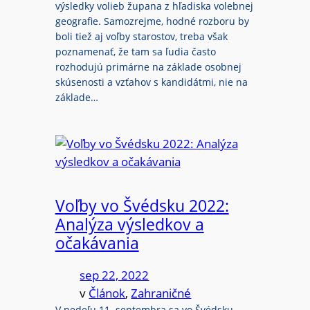
výsledky volieb župana z hľadiska volebnej
geografie. Samozrejme, hodné rozboru by
boli tiež aj voľby starostov, treba však
poznamenať, že tam sa ľudia často
rozhodujú primárne na základe osobnej
skúsenosti a vzťahov s kandidátmi, nie na
základe…
Voľby vo Švédsku 2022:
Analýza výsledkov a
očakávania
sep 22, 2022
v
Článok
, 
Zahraničné
V nedeľu 11. septembra sa vo Švédsku