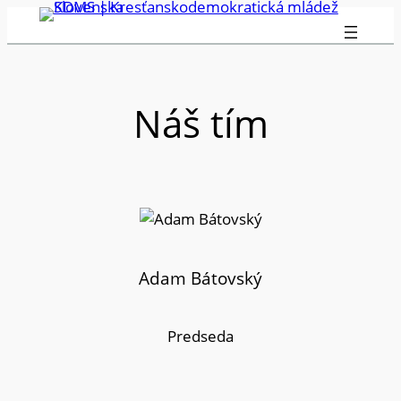
Prejsť
na
obsah
Náš tím
Adam Bátovský
Predseda