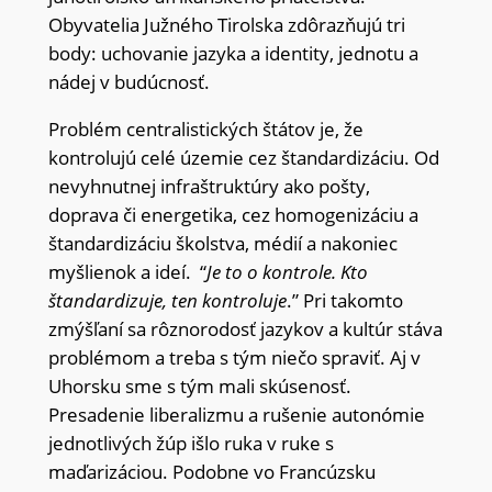
Obyvatelia Južného Tirolska zdôrazňujú tri
body: uchovanie jazyka a identity, jednotu a
nádej v budúcnosť.
Problém centralistických štátov je, že
kontrolujú celé územie cez štandardizáciu. Od
nevyhnutnej infraštruktúry ako pošty,
doprava či energetika, cez homogenizáciu a
štandardizáciu školstva, médií a nakoniec
myšlienok a ideí. “
Je to o kontrole. Kto
štandardizuje, ten kontroluje
.” Pri takomto
zmýšľaní sa rôznorodosť jazykov a kultúr stáva
problémom a treba s tým niečo spraviť. Aj v
Uhorsku sme s tým mali skúsenosť.
Presadenie liberalizmu a rušenie autonómie
jednotlivých žúp išlo ruka v ruke s
maďarizáciou. Podobne vo Francúzsku