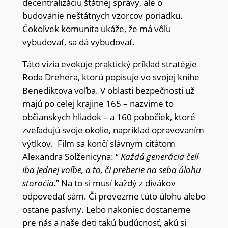
decentralizáciu štátnej správy, ale o
budovanie neštátnych vzorcov poriadku.
Čokoľvek komunita ukáže, že má vôľu
vybudovať, sa dá vybudovať.
Táto vízia evokuje praktický príklad stratégie
Roda Drehera, ktorú popisuje vo svojej knihe
Benediktova voľba. V oblasti bezpečnosti už
majú po celej krajine 165 – nazvime to
občianskych hliadok – a 160 pobočiek, ktoré
zveľadujú svoje okolie, napríklad opravovaním
výtlkov. Film sa končí slávnym citátom
Alexandra Solženicyna: “
Každá generácia čelí
iba jednej voľbe, a to, či preberie na seba úlohu
storočia.
” Na to si musí každý z divákov
odpovedať sám. Či prevezme túto úlohu alebo
ostane pasívny. Lebo nakoniec dostaneme
pre nás a naše deti takú budúcnosť, akú si