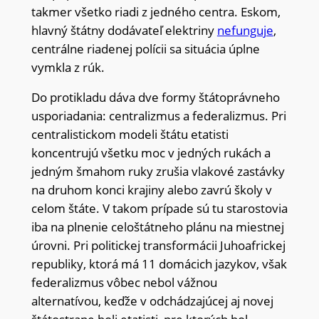
takmer všetko riadi z jedného centra. Eskom,
hlavný štátny dodávateľ elektriny
nefunguje
,
centrálne riadenej polícii sa situácia úplne
vymkla z rúk.
Do protikladu dáva dve formy štátoprávneho
usporiadania: centralizmus a federalizmus. Pri
centralistickom modeli štátu etatisti
koncentrujú všetku moc v jedných rukách a
jedným šmahom ruky zrušia vlakové zastávky
na druhom konci krajiny alebo zavrú školy v
celom štáte. V takom prípade sú tu starostovia
iba na plnenie celoštátneho plánu na miestnej
úrovni. Pri politickej transformácii Juhoafrickej
republiky, ktorá má 11 domácich jazykov, však
federalizmus vôbec nebol vážnou
alternatívou, keďže v odchádzajúcej aj novej