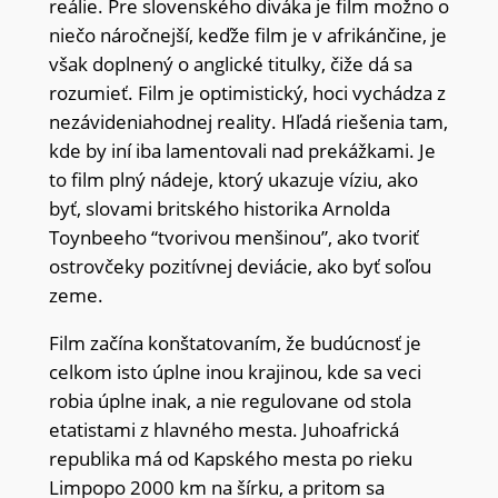
reálie. Pre slovenského diváka je film možno o
niečo náročnejší, keďže film je v afrikánčine, je
však doplnený o anglické titulky, čiže dá sa
rozumieť. Film je optimistický, hoci vychádza z
nezávideniahodnej reality. Hľadá riešenia tam,
kde by iní iba lamentovali nad prekážkami. Je
to film plný nádeje, ktorý ukazuje víziu, ako
byť, slovami britského historika Arnolda
Toynbeeho “tvorivou menšinou”, ako tvoriť
ostrovčeky pozitívnej deviácie, ako byť soľou
zeme.
Film začína konštatovaním, že budúcnosť je
celkom isto úplne inou krajinou, kde sa veci
robia úplne inak, a nie regulovane od stola
etatistami z hlavného mesta. Juhoafrická
republika má od Kapského mesta po rieku
Limpopo 2000 km na šírku, a pritom sa