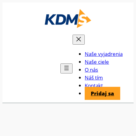
Prejsť
na
obsah
Naše vyjadrenia
Naše ciele
O nás
Náš tím
Kontakt
Pridaj sa