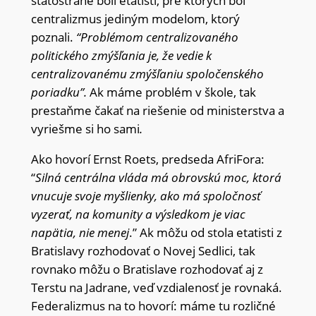
štátostrane boli etatisti, pre ktorých bol
centralizmus jediným modelom, ktorý
poznali.
“Problémom centralizovaného
politického zmýšľania je, že vedie k
centralizovanému zmýšľaniu spoločenského
poriadku”.
Ak máme problém v škole, tak
prestaňme čakať na riešenie od ministerstva a
vyriešme si ho sami
.
Ako hovorí Ernst Roets, predseda AfriFora:
“
Silná centrálna vláda má obrovskú moc, ktorá
vnucuje svoje myšlienky, ako má spoločnosť
vyzerať, na komunity a výsledkom je viac
napätia, nie menej
.” Ak môžu od stola etatisti z
Bratislavy rozhodovať o Novej Sedlici, tak
rovnako môžu o Bratislave rozhodovať aj z
Terstu na Jadrane, veď vzdialenosť je rovnaká.
Federalizmus na to hovorí: máme tu rozličné