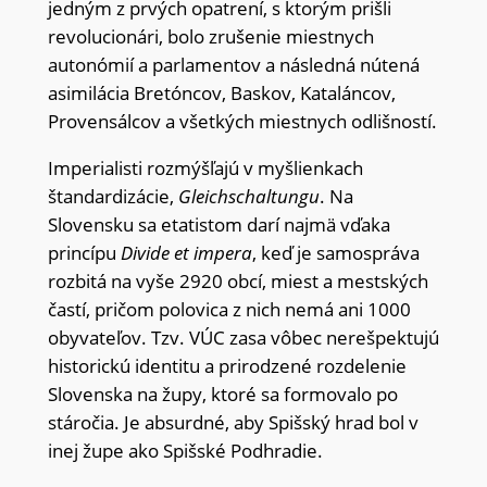
jedným z prvých opatrení, s ktorým prišli
revolucionári, bolo zrušenie miestnych
autonómií a parlamentov a následná nútená
asimilácia Bretóncov, Baskov, Kataláncov,
Provensálcov a všetkých miestnych odlišností.
Imperialisti rozmýšľajú v myšlienkach
štandardizácie,
Gleichschaltungu
. Na
Slovensku sa etatistom darí najmä vďaka
princípu
Divide et impera
, keď je samospráva
rozbitá na vyše 2920 obcí, miest a mestských
častí, pričom polovica z nich nemá ani 1000
obyvateľov. Tzv. VÚC zasa vôbec nerešpektujú
historickú identitu a prirodzené rozdelenie
Slovenska na župy, ktoré sa formovalo po
stáročia. Je absurdné, aby Spišský hrad bol v
inej župe ako Spišské Podhradie.