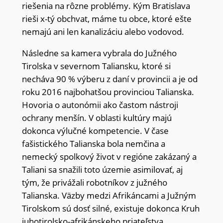
riešenia na rôzne problémy. Kým Bratislava
rieši x-tý obchvat, máme tu obce, ktoré ešte
nemajú ani len kanalizáciu alebo vodovod.
Následne sa kamera vybrala do Južného
Tirolska v severnom Taliansku, ktoré si
necháva 90 % výberu z daní v provincii a je od
roku 2016 najbohatšou provinciou Talianska.
Hovoria o autonómii ako častom nástroji
ochrany menšín. V oblasti kultúry majú
dokonca výlučné kompetencie. V čase
fašistického Talianska bola nemčina a
nemecký spolkový život v regióne zakázaný a
Taliani sa snažili toto územie asimilovať, aj
tým, že privážali robotníkov z južného
Talianska. Väzby medzi Afrikáncami a Južným
Tirolskom sú dosť silné, existuje dokonca Kruh
juhotirolsko-afrikánskeho priateľstva.