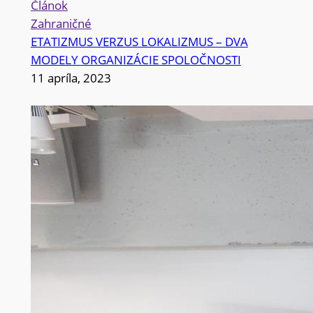
Článok
Zahraničné
ETATIZMUS VERZUS LOKALIZMUS – DVA
MODELY ORGANIZÁCIE SPOLOČNOSTI
11 apríla, 2023