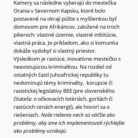
Kamery sa následne vyberajú do mestečka
Orania v Severnom Kapsku, ktoré bolo
postavené na okraji púšte s myšlienkou byť
domovom pre Afrikáncov, založené na troch
pilieroch: vlastné územie, vlastné inštitúcie,
vlastná práca. Je príkladom, ako si komunita
dokáže vydobyť si vlastný priestor.
Výsledkom je rastúce, inovatívne mestečko s
neexistujúcou kriminalitou. Na rozdiel od
ostatných častí Juhoafrickej republiky tu
nedominujú témy kriminality, korupcie či
rasistickej legislatívy BEE (pre slovenského
čitateľa: o očkovacích lotériách, gorilách či
rastúcich cenách energií), ale hovorí sa o
riešeniach.
Naše riešenia nech sú väčšie ako
problémy, aby sme ich implementovali rýchlejšie
ako problémy vznikajú.