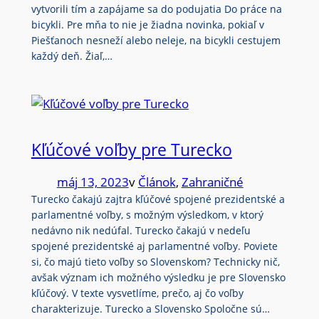
vytvorili tím a zapájame sa do podujatia Do práce na
bicykli. Pre mňa to nie je žiadna novinka, pokiaľ v
Piešťanoch nesneží alebo neleje, na bicykli cestujem
každý deň. Žiaľ,…
Kľúčové voľby pre Turecko
máj 13, 2023
v
Článok
, 
Zahraničné
Turecko čakajú zajtra kľúčové spojené prezidentské a
parlamentné voľby, s možným výsledkom, v ktorý
nedávno nik nedúfal. Turecko čakajú v nedeľu
spojené prezidentské aj parlamentné voľby. Poviete
si, čo majú tieto voľby so Slovenskom? Technicky nič,
avšak význam ich možného výsledku je pre Slovensko
kľúčový. V texte vysvetlíme, prečo, aj čo voľby
charakterizuje. Turecko a Slovensko Spoločne sú…