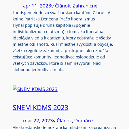
apr 11, 2023
v
Článok
, 
Zahraničné
Landsgemeinde vo švajčiarskom kantóne Glarus. V
knihe Patricka Deneena Prečo liberalizmus
zlyhal popisuje druhá kapitola (Spojenie
individualizmu a etatizmu) o tom, ako liberálna
ideológia viedla k etatizmu, ktorý odstraňuje všetky
miestne odlišnosti. Ruší miestne zvyklosti a obyčaje,
všetko reguluje zákonmi, a postupne tak rozpúšťa
existujúce komunity. Jednotlivca oslobodzuje od
všetkých záväzkov, ktoré si sám nevybral. Nad
slobodou jednotlivca mal…
SNEM KDMS 2023
mar 22, 2023
v
Článok
, 
Domáce
Ako kresťanskodemokratická mládežnícka organizácia