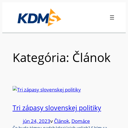
Prejsť
na
obsah
Kategória:
Článok
Tri zápasy slovenskej politiky
jún 24, 2023
v
Článok
, 
Domáce
Čo bude témou nadchádzajúcich volieb? S kým sa