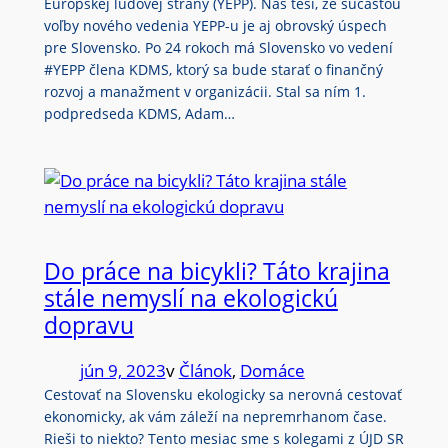
Európskej ľudovej strany (YEPP). Nás teší, že súčasťou
voľby nového vedenia YEPP-u je aj obrovský úspech
pre Slovensko. Po 24 rokoch má Slovensko vo vedení
#YEPP člena KDMS, ktorý sa bude starať o finančný
rozvoj a manažment v organizácii. Stal sa ním 1.
podpredseda KDMS, Adam…
Do práce na bicykli? Táto krajina
stále nemyslí na ekologickú
dopravu
jún 9, 2023
v
Článok
, 
Domáce
Cestovať na Slovensku ekologicky sa nerovná cestovať
ekonomicky, ak vám záleží na nepremrhanom čase.
Rieši to niekto? Tento mesiac sme s kolegami z ÚJD SR