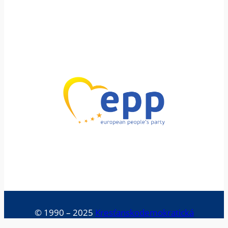
© 1990 – 2025
Kresťanskodemokratická
mládež Slovenska, o. z.