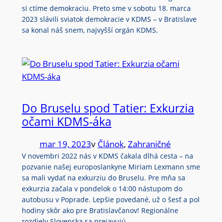
si ctíme demokraciu. Preto sme v sobotu 18. marca
2023 slávili sviatok demokracie v KDMS – v Bratislave
sa konal náš snem, najvyšší orgán KDMS.
Do Bruselu spod Tatier: Exkurzia
očami KDMS-áka
mar 19, 2023
v
Článok
, 
Zahraničné
V novembri 2022 nás v KDMS čakala dlhá cesta – na
pozvanie našej europoslankyne Miriam Lexmann sme
sa mali vydať na exkurziu do Bruselu. Pre mňa sa
exkurzia začala v pondelok o 14:00 nástupom do
autobusu v Poprade. Lepšie povedané, už o šesť a pol
hodiny skôr ako pre Bratislavčanov! Regionálne
rozdiely Slovenska sa prejavujú…