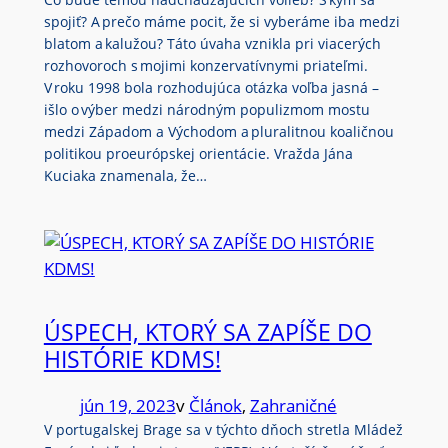
spojiť? A prečo máme pocit, že si vyberáme iba medzi
blatom a kalužou? Táto úvaha vznikla pri viacerých
rozhovoroch s mojimi konzervatívnymi priateľmi.
V roku 1998 bola rozhodujúca otázka voľba jasná –
išlo o výber medzi národným populizmom mostu
medzi Západom a Východom a pluralitnou koaličnou
politikou proeurópskej orientácie. Vražda Jána
Kuciaka znamenala, že…
ÚSPECH, KTORÝ SA ZAPÍŠE DO
HISTÓRIE KDMS!
jún 19, 2023
v
Článok
, 
Zahraničné
V portugalskej Brage sa v týchto dňoch stretla Mládež