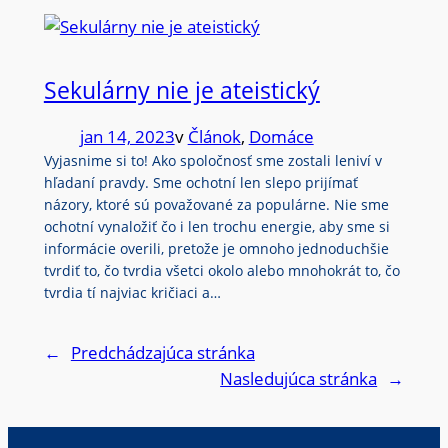
Sekulárny nie je ateistický
jan 14, 2023
v
Článok
, 
Domáce
Vyjasnime si to! Ako spoločnosť sme zostali leniví v
hľadaní pravdy. Sme ochotní len slepo prijímať
názory, ktoré sú považované za populárne. Nie sme
ochotní vynaložiť čo i len trochu energie, aby sme si
informácie overili, pretože je omnoho jednoduchšie
tvrdiť to, čo tvrdia všetci okolo alebo mnohokrát to, čo
tvrdia tí najviac kričiaci a…
←
Predchádzajúca stránka
Nasledujúca stránka
→