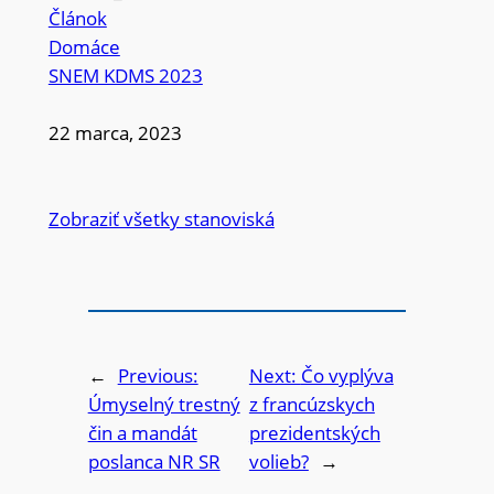
Článok
Domáce
SNEM KDMS 2023
22 marca, 2023
Zobraziť všetky stanoviská
←
Previous:
Next:
Čo vyplýva
Úmyselný trestný
z francúzskych
čin a mandát
prezidentských
poslanca NR SR
volieb?
→