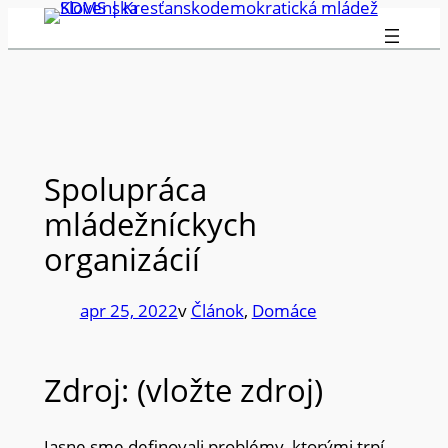
Prejsť
na
obsah
Spolupráca
mládežníckych
organizácií
apr 25, 2022
v
Článok
, 
Domáce
Zdroj: (vložte zdroj)
Jasne sme definovali problémy, ktorými trpí