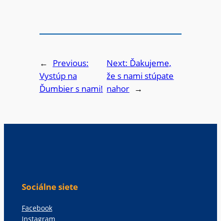
←
Previous:
Next:
Ďakujeme,
Vystúp na
že s nami stúpate
Ďumbier s nami!
nahor
→
Sociálne siete
Facebook
Instagram