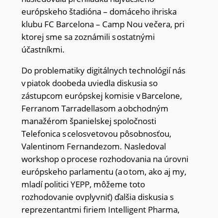
európskeho štadióna – domáceho ihriska
klubu FC Barcelona – Camp Nou večera, pri
ktorej sme sa zoznámili s ostatnými
účastníkmi.
Do problematiky digitálnych technológií nás
v piatok doobeda uviedla diskusia so
zástupcom európskej komisie v Barcelone,
Ferranom Tarradellasom a obchodným
manažérom španielskej spoločnosti
Telefonica s celosvetovou pôsobnosťou,
Valentinom Fernandezom. Nasledoval
workshop o procese rozhodovania na úrovni
európskeho parlamentu (a o tom, ako aj my,
mladí politici YEPP, môžeme toto
rozhodovanie ovplyvniť) ďalšia diskusia s
reprezentantmi firiem Intelligent Pharma,