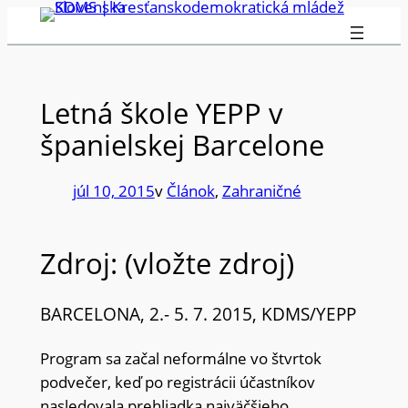
Prejsť
na
obsah
Letná škole YEPP v
španielskej Barcelone
júl 10, 2015
v
Článok
, 
Zahraničné
Zdroj: (vložte zdroj)
BARCELONA, 2.- 5. 7. 2015, KDMS/YEPP
Program sa začal neformálne vo štvrtok
podvečer, keď po registrácii účastníkov
nasledovala prehliadka najväčšieho