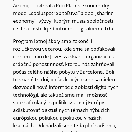
Airbnb, Trip4real a Pop Places ekonomický
model „spoluspotrebiteľstva“ alebo „sharing
economy“, výzvy, ktorým musia spoločnosti
čeliť na ceste k jednotnému digitálnemu trhu.
Program letnej školy sme zakončili
rozlúčkovou večerou, kde sme sa poďakovali
členom Unió de Joves za skvelú organizáciu a
srdečnú pohostinnosť, ktorou nás zahrňovali
počas celého nášho pobytu v Barcelone. Boli
to skvelé tri dni, počas ktorých sme sa nielen
dozvedeli nové informácie z oblasti digitálnych
technológií, ale taktiež sme mali možnosť
spoznať mladých politikov z celej Európy
a diskutovať o aktuálnych témach hýbucich
európskou politikou a politikou v našich
krajinách. Odchádzali sme teda plní nadšenia,