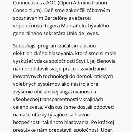
Connectis-cs a AOC (Open Administration
Consortium). Deň sme zakončili zábavným
spoznávaním Barcelóny a večerou
v spoločnosti Rogera Montañolu, bývalého
generálneho sekretára Unió de Joves.
Sobotňajší program začal simuláciou
elektronického hlasovania, ktoré sme si mohli
vyskúšať vďaka spoločnosti Scytil, jej členovia
nám predstavili svoju prácu – zavádzanie
inovatívnych technológií do demokratických
volebných systémov ako nástroja pre
zvýšenie občianskej angažovanosti a
všeobecnej transparentnosti v krajinách
celého sveta. V diskusii sme dostali odpoveď
na naše otázky týkajúce sa hlavne
bezpečnosti takéhoto hlasovania. Po krátkej
prestávke nám predstavili spoločnosti Uber,