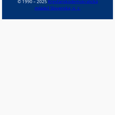
© 1990 – 2025
Kresťanskodemokratická
mládež Slovenska, o. z.