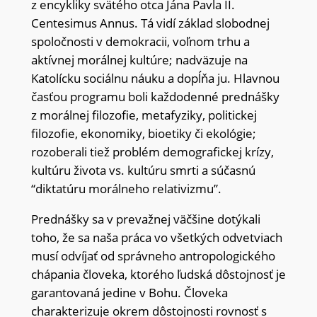
z encykliky svätého otca Jána Pavla II.
Centesimus Annus. Tá vidí základ slobodnej
spoločnosti v demokracii, voľnom trhu a
aktívnej morálnej kultúre; nadväzuje na
Katolícku sociálnu náuku a dopĺňa ju. Hlavnou
časťou programu boli každodenné prednášky
z morálnej filozofie, metafyziky, politickej
filozofie, ekonomiky, bioetiky či ekológie;
rozoberali tiež problém demografickej krízy,
kultúru života vs. kultúru smrti a súčasnú
“diktatúru morálneho relativizmu”.
Prednášky sa v prevažnej väčšine dotýkali
toho, že sa naša práca vo všetkých odvetviach
musí odvíjať od správneho antropologického
chápania človeka, ktorého ľudská dôstojnosť je
garantovaná jedine v Bohu. Človeka
charakterizuje okrem dôstojnosti rovnosť s