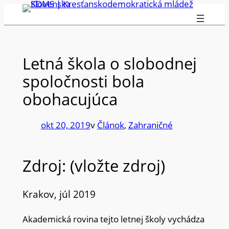
Prejsť
na
obsah
Letná škola o slobodnej
spoločnosti bola
obohacujúca
okt 20, 2019
v
Článok
, 
Zahraničné
Zdroj: (vložte zdroj)
Krakov, júl 2019
Akademická rovina tejto letnej školy vychádza