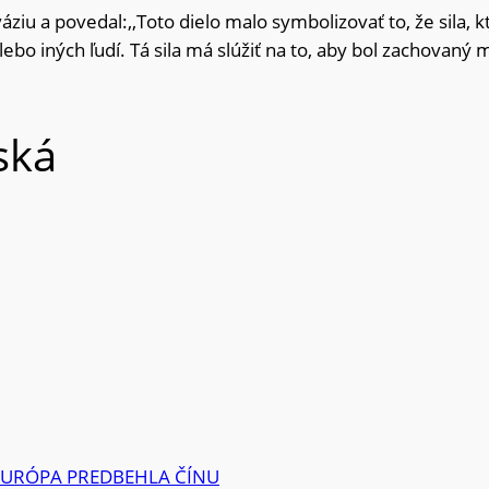
váziu a povedal:,,Toto dielo malo symbolizovať to, že sila
bo iných ľudí. Tá sila má slúžiť na to, aby bol zachovaný mi
ská
EURÓPA PREDBEHLA ČÍNU