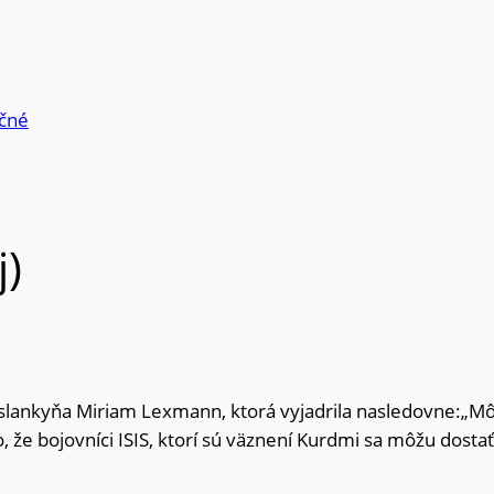
čné
j)
slankyňa Miriam Lexmann, ktorá vyjadrila nasledovne:„M
 to, že bojovníci ISIS, ktorí sú väznení Kurdmi sa môžu dos