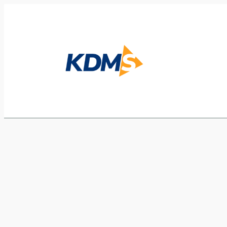
Prejsť
na
obsah