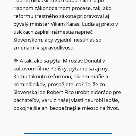
riadnej diskusii medzi odborníkmi a po
riadnom zákonodarnom procese, tak, ako
reformu trestného zákona pripravoval aj
bývalý minister Viliam Karas. Ľudia aj preto v
tisíckach zaplnili námestia naprieč
Slovenskom, aby vyjadrili nesúhlas so
zmenami v spravodlivosti.
🔷 A tak, ako sa pýtal Miroslav Donutil v
kultovom filme Pelíšky, pýtame sa aj my.
Komu takouto reformou, okrem mafie a
kriminálnikov, prospějete, co? To, že zo
Slovenska ide Robert Fico urobiť eldorádo pre
páchateľov, veru z našej vlasti neurobí lepšie,
pokojnejšie ani bezpečnejšie miesto na život.