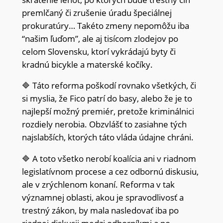
premlčaný či zrušenie úradu špeciálnej
prokuratúry… Takéto zmeny nepomôžu iba
“našim ľuďom”, ale aj tisícom zlodejov po
celom Slovensku, ktorí vykrádajú byty či
kradnú bicykle a materské kočíky.
🔷 Táto reforma poškodí rovnako všetkých, či
si myslia, že Fico patrí do basy, alebo že je to
najlepší možný premiér, pretože kriminálnici
rozdiely nerobia. Obzvlášť to zasiahne tých
najslabších, ktorých táto vláda údajne chráni.
🔷 A toto všetko nerobí koalícia ani v riadnom
legislatívnom procese a cez odbornú diskusiu,
ale v zrýchlenom konaní. Reforma v tak
významnej oblasti, akou je spravodlivosť a
trestný zákon, by mala nasledovať iba po