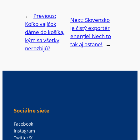
←
Previous:
Next:
Slovensko
Koľko vajíčok
je čistý exportér
dáme do košíka,
energie! Nech to
kým sa všetky
tak aj ostane!
→
nerozbijú?
Sociálne siete
Facebook
Instagram
Twitter/X