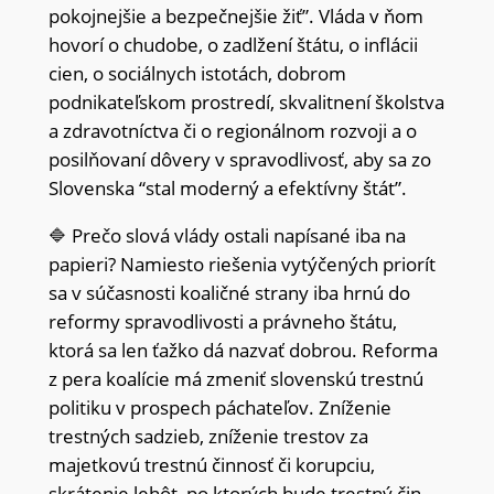
pokojnejšie a bezpečnejšie žiť”. Vláda v ňom
hovorí o chudobe, o zadlžení štátu, o inflácii
cien, o sociálnych istotách, dobrom
podnikateľskom prostredí, skvalitnení školstva
a zdravotníctva či o regionálnom rozvoji a o
posilňovaní dôvery v spravodlivosť, aby sa zo
Slovenska “stal moderný a efektívny štát”.
🔷 Prečo slová vlády ostali napísané iba na
papieri? Namiesto riešenia vytýčených priorít
sa v súčasnosti koaličné strany iba hrnú do
reformy spravodlivosti a právneho štátu,
ktorá sa len ťažko dá nazvať dobrou. Reforma
z pera koalície má zmeniť slovenskú trestnú
politiku v prospech páchateľov. Zníženie
trestných sadzieb, zníženie trestov za
majetkovú trestnú činnosť či korupciu,
skrátenie lehôt, po ktorých bude trestný čin