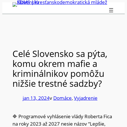
Prejsť
na
obsah
Celé Slovensko sa pýta,
komu okrem mafie a
kriminálnikov pomôžu
nižšie trestné sadzby?
jan 13, 2024
v
Domáce
, 
Vyjadrenie
🔷 Programové vyhlásenie vlády Roberta Fica
na roky 2023 až 2027 nesie názov “Lepšie,