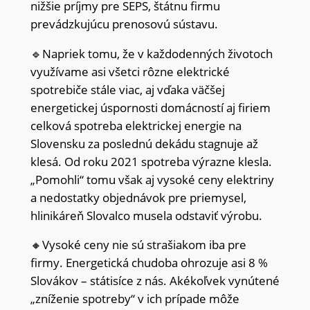
nižšie príjmy pre SEPS, štátnu firmu
prevádzkujúcu prenosovú sústavu.
🔹Napriek tomu, že v každodenných životoch
využívame asi všetci rôzne elektrické
spotrebiče stále viac, aj vďaka väčšej
energetickej úspornosti domácností aj firiem
celková spotreba elektrickej energie na
Slovensku za poslednú dekádu stagnuje až
klesá. Od roku 2021 spotreba výrazne klesla.
„Pomohli“ tomu však aj vysoké ceny elektriny
a nedostatky objednávok pre priemysel,
hlinikáreň Slovalco musela odstaviť výrobu.
🔸Vysoké ceny nie sú strašiakom iba pre
firmy. Energetická chudoba ohrozuje asi 8 %
Slovákov – státisíce z nás. Akékoľvek vynútené
„zníženie spotreby“ v ich prípade môže