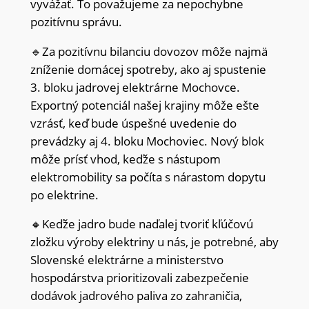
vyvážať. To považujeme za nepochybne
pozitívnu správu.
🔹Za pozitívnu bilanciu dovozov môže najmä
zníženie domácej spotreby, ako aj spustenie
3. bloku jadrovej elektrárne Mochovce.
Exportný potenciál našej krajiny môže ešte
vzrásť, keď bude úspešné uvedenie do
prevádzky aj 4. bloku Mochoviec. Nový blok
môže prísť vhod, keďže s nástupom
elektromobility sa počíta s nárastom dopytu
po elektrine.
🔸Keďže jadro bude naďalej tvoriť kľúčovú
zložku výroby elektriny u nás, je potrebné, aby
Slovenské elektrárne a ministerstvo
hospodárstva prioritizovali zabezpečenie
dodávok jadrového paliva zo zahraničia,