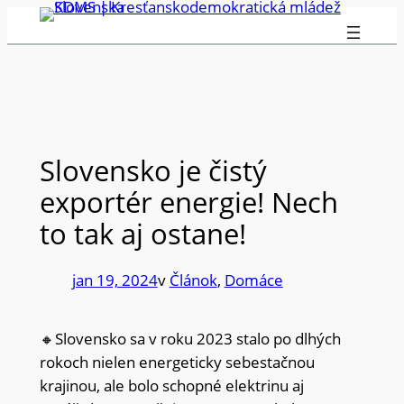
Prejsť
na
obsah
Slovensko je čistý
exportér energie! Nech
to tak aj ostane!
jan 19, 2024
v
Článok
, 
Domáce
🔸Slovensko sa v roku 2023 stalo po dlhých
rokoch nielen energeticky sebestačnou
krajinou, ale bolo schopné elektrinu aj