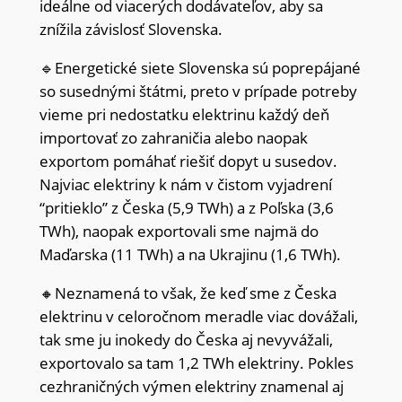
ideálne od viacerých dodávateľov, aby sa
znížila závislosť Slovenska.
🔹Energetické siete Slovenska sú poprepájané
so susednými štátmi, preto v prípade potreby
vieme pri nedostatku elektrinu každý deň
importovať zo zahraničia alebo naopak
exportom pomáhať riešiť dopyt u susedov.
Najviac elektriny k nám v čistom vyjadrení
“pritieklo” z Česka (5,9 TWh) a z Poľska (3,6
TWh), naopak exportovali sme najmä do
Maďarska (11 TWh) a na Ukrajinu (1,6 TWh).
🔸Neznamená to však, že keď sme z Česka
elektrinu v celoročnom meradle viac dovážali,
tak sme ju inokedy do Česka aj nevyvážali,
exportovalo sa tam 1,2 TWh elektriny. Pokles
cezhraničných výmen elektriny znamenal aj