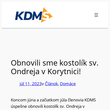
Prejsť
na
obsah
Obnovili sme kostolík sv.
Ondreja v Korytnici!
júl 11, 2023
v
Článok
, 
Domáce
Koncom júna a začiatkom júla členovia KDMS
úspešne obnovili kostolík sv. Ondreja v