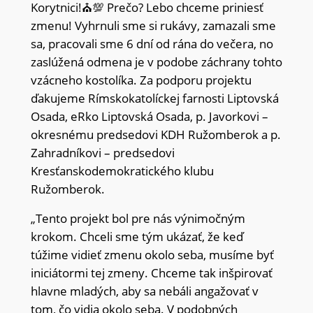
Korytnici!⛪💯 Prečo? Lebo chceme priniesť
zmenu! Vyhrnuli sme si rukávy, zamazali sme
sa, pracovali sme 6 dní od rána do večera, no
zaslúžená odmena je v podobe záchrany tohto
vzácneho kostolíka. Za podporu projektu
ďakujeme Rímskokatolíckej farnosti Liptovská
Osada, eRko Liptovská Osada, p. Javorkovi –
okresnému predsedovi KDH Ružomberok a p.
Zahradníkovi – predsedovi
Kresťanskodemokratického klubu
Ružomberok.
„Tento projekt bol pre nás výnimočným
krokom. Chceli sme tým ukázať, že keď
túžime vidieť zmenu okolo seba, musíme byť
iniciátormi tej zmeny. Chceme tak inšpirovať
hlavne mladých, aby sa nebáli angažovať v
tom, čo vidia okolo seba. V podobných